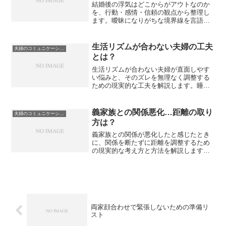
結婚後の浮気はどこからがアウトなのか
を、行動・感情・信頼の観点から整理し
ます。曖昧になりがちな境界線を言語化
し、夫婦でのすり合わせや判断の軸を持
つための実践的な考え方をまとめまし
た。
生活リズムが合わない夫婦の工夫
夫婦のコミュニケーションと価値観
とは？
生活リズムが合わない夫婦が直面しやす
い悩みと、そのズレを無理なく調整する
ための現実的な工夫を解説します。睡眠
時間・食事・仕事時間が違っても関係を
安定させる考え方や、すれ違いを減らす
コミュニケーションのポイントを紹介し
義家族との関係悪化…距離の取り
夫婦のコミュニケーションと価値観
ます。
方は？
義家族との関係が悪化したと感じたとき
に、関係を断たずに距離を調整するため
の現実的な考え方と方法を解説します。
衝突を避けながら自分たちの生活を守る
ための伝え方や線引きのポイントをまと
めました。
両家顔合わせで緊張しないための準備リ
スト