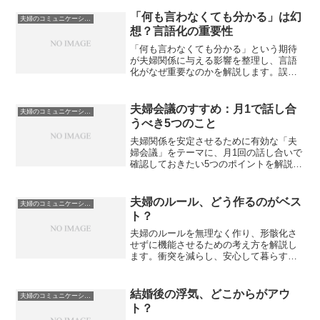
「何も言わなくても分かる」は幻
夫婦のコミュニケーションと価値観
想？言語化の重要性
「何も言わなくても分かる」という期待
が夫婦関係に与える影響を整理し、言語
化がなぜ重要なのかを解説します。誤解
やすれ違いを減らし、安心感のある関係
を築くための実践的な考え方をまとめま
した。
夫婦会議のすすめ：月1で話し合
夫婦のコミュニケーションと価値観
うべき5つのこと
夫婦関係を安定させるために有効な「夫
婦会議」をテーマに、月1回の話し合いで
確認しておきたい5つのポイントを解説し
ます。感情的な衝突を防ぎ、すれ違いを
早期に調整するための実践的な視点をま
とめました。
夫婦のルール、どう作るのがベス
夫婦のコミュニケーションと価値観
ト？
夫婦のルールを無理なく作り、形骸化さ
せずに機能させるための考え方を解説し
ます。衝突を減らし、安心して暮らすた
めに必要なルールの作り方と見直しのポ
イントをまとめました。
結婚後の浮気、どこからがアウ
夫婦のコミュニケーションと価値観
ト？