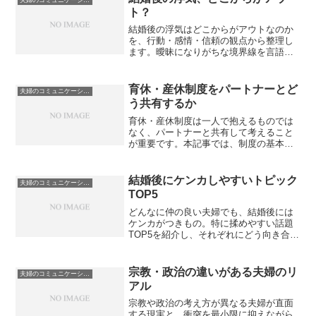
ト？
結婚後の浮気はどこからがアウトなのか
を、行動・感情・信頼の観点から整理し
ます。曖昧になりがちな境界線を言語化
し、夫婦でのすり合わせや判断の軸を持
つための実践的な考え方をまとめまし
た。
育休・産休制度をパートナーとど
夫婦のコミュニケーションと価値観
う共有するか
育休・産休制度は一人で抱えるものでは
なく、パートナーと共有して考えること
が重要です。本記事では、制度の基本理
解から話し合いの進め方、役割分担の工
夫までを整理し、夫婦で納得できる活用
方法を解説します。
結婚後にケンカしやすいトピック
夫婦のコミュニケーションと価値観
TOP5
どんなに仲の良い夫婦でも、結婚後には
ケンカがつきもの。特に揉めやすい話題
TOP5を紹介し、それぞれにどう向き合え
ば良いかのヒントもあわせて解説しま
す。
宗教・政治の違いがある夫婦のリ
夫婦のコミュニケーションと価値観
アル
宗教や政治の考え方が異なる夫婦が直面
する現実と、衝突を最小限に抑えながら