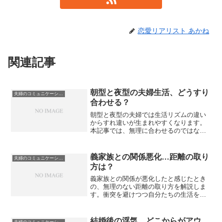
恋愛リアリスト あかね
関連記事
朝型と夜型の夫婦生活、どうすり
夫婦のコミュニケーションと価値観
合わせる？
朝型と夜型の夫婦では生活リズムの違い
からすれ違いが生まれやすくなります。
本記事では、無理に合わせるのではな
く、現実的にすり合わせていくための考
え方と工夫を整理し、長く続く夫婦生活
のヒントを解説します。
義家族との関係悪化…距離の取り
夫婦のコミュニケーションと価値観
方は？
義家族との関係が悪化したと感じたとき
の、無理のない距離の取り方を解説しま
す。衝突を避けつつ自分たちの生活を守
るための考え方、伝え方、具体的な調整
方法をまとめました。
結婚後の浮気、どこからがアウ
夫婦のコミュニケーションと価値観