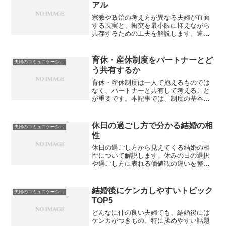
アル
宗教や政治の考え方が異なる夫婦が直面
する現実と、衝突を最小限に抑えながら
共存するための工夫を解説します。違い
を否定せずに生活を続けるための距離感
や話し合いのポイントをまとめました。
育休・産休制度をパートナーとど
夫婦のコミュニケーションと価値観
う共有するか
育休・産休制度は一人で抱えるものでは
なく、パートナーと共有して考えること
が重要です。本記事では、制度の基本理
解から話し合いの進め方、役割分担の工
夫までを整理し、夫婦で納得できる活用
方法を解説します。
休日の過ごし方で分かる結婚の相
夫婦のコミュニケーションと価値観
性
休日の過ごし方から見えてくる結婚の相
性について解説します。休みの日の選択
や過ごし方に表れる価値観の違いを整理
し、衝突を減らしながら相性を高めるた
めの考え方や工夫を紹介します。
結婚後にケンカしやすいトピック
夫婦のコミュニケーションと価値観
TOP5
どんなに仲の良い夫婦でも、結婚後には
ケンカがつきもの。特に揉めやすい話題