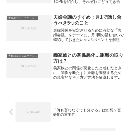
TOP5を紹介し、それぞれにどう向き合え
ば良いかのヒントもあわせて解説しま
す。
夫婦会議のすすめ：月1で話し合
夫婦のコミュニケーションと価値観
うべき5つのこと
夫婦関係を安定させるために有効な「夫
婦会議」をテーマに、月1回の話し合いで
確認しておきたい5つのポイントを解説し
ます。感情的な衝突を防ぎ、すれ違いを
早期に調整するための実践的な視点をま
とめました。
義家族との関係悪化…距離の取り
夫婦のコミュニケーションと価値観
方は？
義家族との関係が悪化したと感じたとき
に、関係を断たずに距離を調整するため
の現実的な考え方と方法を解説します。
衝突を避けながら自分たちの生活を守る
ための伝え方や線引きのポイントをまと
めました。
「何も言わなくても分かる」は幻想？言
語化の重要性