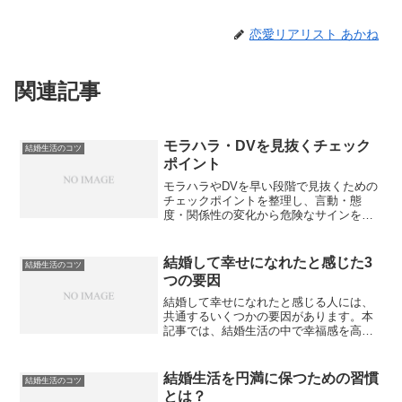
恋愛リアリスト あかね
関連記事
モラハラ・DVを見抜くチェック
結婚生活のコツ
ポイント
モラハラやDVを早い段階で見抜くための
チェックポイントを整理し、言動・態
度・関係性の変化から危険なサインを判
断する視点を解説します。深刻化する前
に気づくための実践的な判断材料をまと
めました。
結婚して幸せになれたと感じた3
結婚生活のコツ
つの要因
結婚して幸せになれたと感じる人には、
共通するいくつかの要因があります。本
記事では、結婚生活の中で幸福感を高め
ている代表的な3つの要因を整理し、結婚
後の満足度を高めるヒントを解説しま
す。
結婚生活を円満に保つための習慣
結婚生活のコツ
とは？