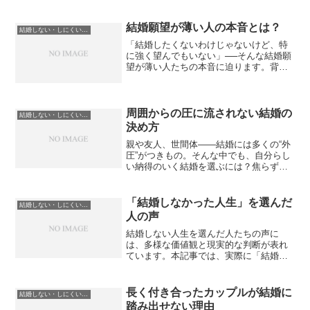
を比較しながら、自分らしい人生を見つ
め直します。
結婚願望が薄い人の本音とは？
結婚しない・しにくい理由と選択肢
「結婚したくないわけじゃないけど、特
に強く望んでもいない」──そんな結婚願
望が薄い人たちの本音に迫ります。背景
にある価値観や理由をリアルな声ととも
に紹介。
周囲からの圧に流されない結婚の
結婚しない・しにくい理由と選択肢
決め方
親や友人、世間体――結婚には多くの“外
圧”がつきもの。そんな中でも、自分らし
い納得のいく結婚を選ぶには？焦らず、
自分軸で決めるための考え方を紹介しま
す。
「結婚しなかった人生」を選んだ
結婚しない・しにくい理由と選択肢
人の声
結婚しない人生を選んだ人たちの声に
は、多様な価値観と現実的な判断が表れ
ています。本記事では、実際に「結婚し
なかった人生」を歩む人の考え方や感じ
ているメリット・課題を整理し、その選
択を理解するための視点を紹介します。
長く付き合ったカップルが結婚に
結婚しない・しにくい理由と選択肢
踏み出せない理由