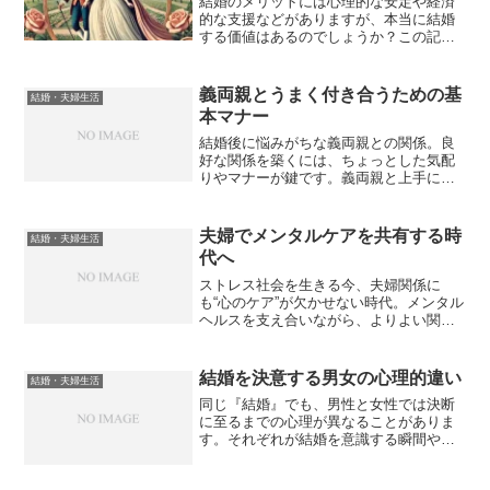
結婚のメリットには心理的な安定や経済
的な支援などがありますが、本当に結婚
する価値はあるのでしょうか？この記事
では、結婚の魅力をリアルな体験談も交
えて詳しくご紹介します。
義両親とうまく付き合うための基
結婚・夫婦生活
本マナー
結婚後に悩みがちな義両親との関係。良
好な関係を築くには、ちょっとした気配
りやマナーが鍵です。義両親と上手につ
きあうための基本マナーをわかりやすく
紹介します。
夫婦でメンタルケアを共有する時
結婚・夫婦生活
代へ
ストレス社会を生きる今、夫婦関係に
も“心のケア”が欠かせない時代。メンタル
ヘルスを支え合いながら、よりよい関係
を築くための考え方と習慣を紹介しま
す。
結婚を決意する男女の心理的違い
結婚・夫婦生活
同じ『結婚』でも、男性と女性では決断
に至るまでの心理が異なることがありま
す。それぞれが結婚を意識する瞬間や考
え方の違いを丁寧に紐解いていきます。