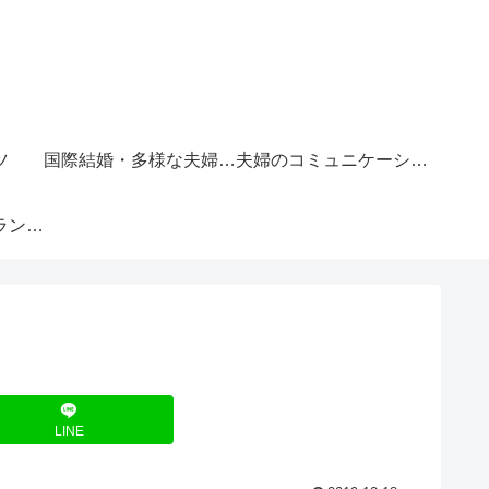
ツ
国際結婚・多様な夫婦のかたち
夫婦のコミュニケーションと価値観
結婚後のライフプランと将来設計
LINE