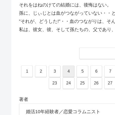
それをはねのけての結婚には、後悔はない。
孫に、じぃじとは血がつながっていない・・
”それが、どうした!”・・血のつながりは、そ
私は、彼女、彼、そして孫たちの、父であり
1
2
3
4
5
6
7
23
24
25
26
27
著者
婚活10年経験者／恋愛コラムニスト