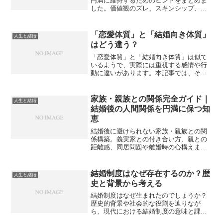
円満に維持するためのヒントをまとめま
した。価値観のズレ、スキンシップ、家
事分担、性の悩みなど、実体験と専門家
の視点から解説します。
「恋愛体質」と「結婚向き体質」
人生と結婚
はどう違う？
「恋愛体質」と「結婚向き体質」は似て
いるようで、実際には重視する感情や行
動に違いがあります。本記事では、それ
ぞれの特徴を整理し、どのような点が結
婚生活に影響するのかを分かりやすく解
説します。
家族・親族との関係完全ガイド｜
人生と結婚
結婚後の人間関係を円満に保つ知
恵
結婚後に避けられない家族・親族との関
係構築。義実家との付き合い方、親との
距離感、同居問題や離婚時の心構えま
で、円満な関係を保つための知恵と体験
談をまとめました。
結婚制度はなぜ存在するのか？歴
人生と結婚
史と背景から考える
結婚制度はなぜ生まれたのでしょうか？
歴史的背景や社会的な役割を辿りなが
ら、現代における結婚制度の意味と課題
について考察します。