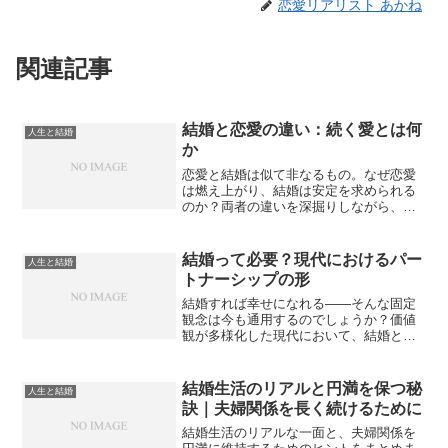
恋愛リアリスト あかね
関連記事
結婚と恋愛の違い：続く愛とは何
人生と結婚
か
恋愛と結婚は似て非なるもの。なぜ恋愛
は燃え上がり、結婚は安定を求められる
のか？両者の違いを深掘りしながら、持
続する愛のかたちについて考えます。
結婚って必要？現代におけるパー
人生と結婚
トナーシップの形
結婚すれば幸せになれる――そんな固定
観念は今も通用するのでしょうか？価値
観が多様化した現代において、結婚と幸
せの関係をあらためて見つめ直します。
結婚生活のリアルと円満を保つ秘
人生と結婚
訣｜夫婦関係を長く続けるために
結婚生活のリアルな一面と、夫婦関係を