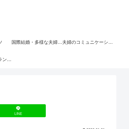
ツ
国際結婚・多様な夫婦のかたち
夫婦のコミュニケーションと価値観
結婚後のライフプランと将来設計
LINE